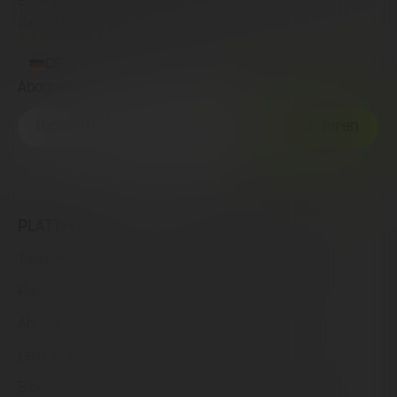
Entscheidungen.
GALATEI CONSULTING LTD HE 459422
DE
Abonniere unseren Newsletter
Abonnieren
PLATTFORM
SUPPORT
Tipsters
FAQs
Rechner
Kontakt
Abonnements
Hilfecenter
Leitfaden
Blog