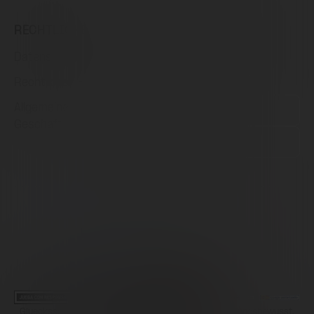
RECHTLICHES
FOLGE UNS
Datenschutzrichtlinie
Rechtlicher Hinweis
Laden im
Allgemeine
App Store
Geschaftsbedingungen
Erhaltlich bei
Google Play
Akzeptierte Zahlungsmethoden
Gluecksspiel kann suchtig machen. Spiele verantwortungsbewusst.