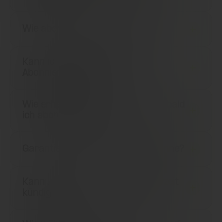
Wie abonniere ich einen Tipster?
Kann ich den Service vor dem
Abonnieren testen?
Wie erhalte ich die Prognosen, sobald
ich abonniert habe?
Garantieren die Prognosen Gewinne?
Kann ich mein Abonnement jederzeit
kündigen?