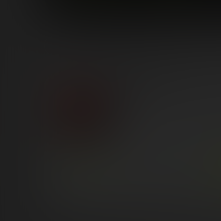
Dienste
Statistiken
Picks
BuffetBetting VIP
HOCHVOLUMEN-SERVICE: Wetten auf Sieger, H
pro Spiel. WETTE: 7-10 ; 50 % LIVE, 50 % V
2218
7.7
289.99
Picks
Durchschnittlicher Stake
€/
Monat
Ansehen
mehr
Markt
Wetten
Unter, Handicaps,
90-150
Endergebnisse, Tor-/Spiel-
Linien