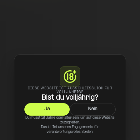
DIESE WEBSITE IST AUSSCHLIESSLICH FÜR V
OLLJÄHRIGE
Bist du volljährig?
Ja
Nein
Du musst 18 Jahre oder älter sein, um auf diese Website
zuzugreifen.
Das ist Teil unseres Engagements für
verantwortungsvolles Spielen.