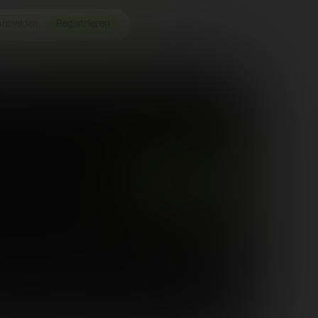
Anmelden
Registrieren
Folgen
NORMALISIEREN
DURCHSCHNITTLICHER
FOLLOWER
STAKE
92
7.7