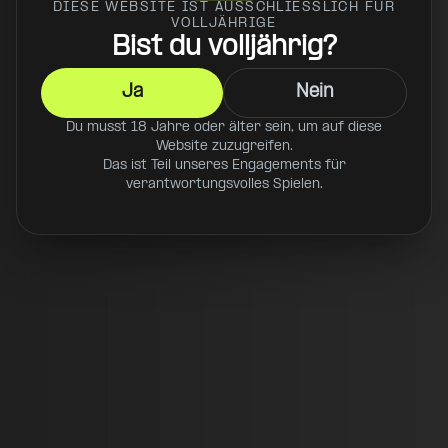
DIESE WEBSITE IST AUSSCHLIESSLICH FÜR V
OLLJÄHRIGE
Bist du volljährig?
Ja
Nein
Du musst 18 Jahre oder älter sein, um auf diese
Website zuzugreifen.
Das ist Teil unseres Engagements für
verantwortungsvolles Spielen.