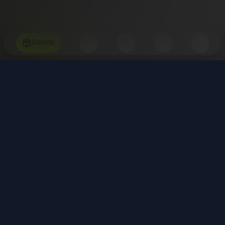
Dienste