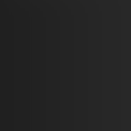
Veröffentlichungszeit
Jederzeit