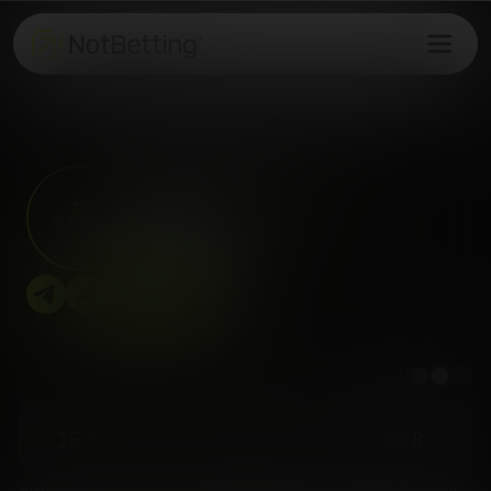
NOVELTY
Fußball
78
Follower
Folgen
NORMALISIEREN
YIELD
PICKS
EINH.
13.59%
1315
+89.8