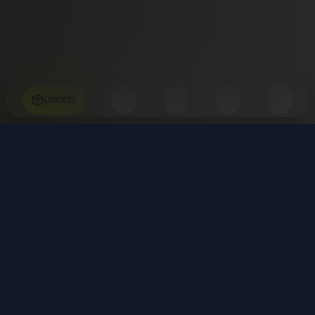
Dienste