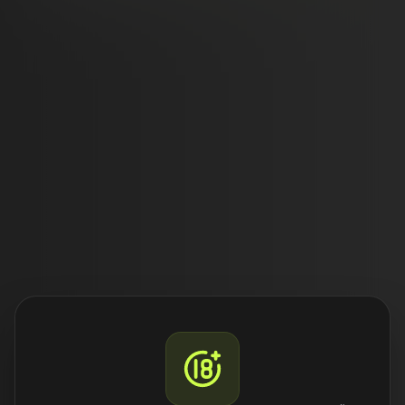
Wetten
1.50 - 2.50
Veröffentlichungszeit
12:00 - 23:00