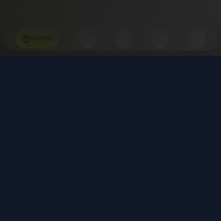
Dienste