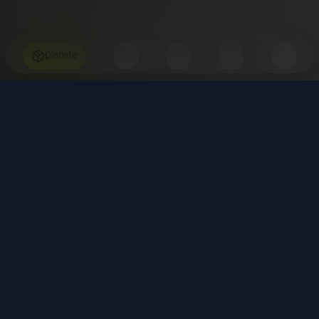
Dienste