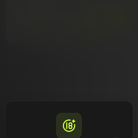
123
0.5
1.87
79.95
Picks
Durchschnittlicher
Durchschnittsquote
Buchen
€/
Monat
Stake
Ansehen
mehr
Markt
Asiatisches Handicap, Über/Unter, 1X2
Wetten
Veröffentlichungszeit
Live-Spiele – variable Spielzeiten