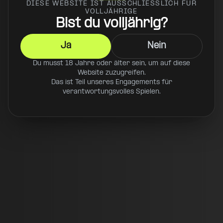
DIESE WEBSITE IST AUSSCHLIESSLICH FÜR V
OLLJÄHRIGE
Bist du volljährig?
Ja
Nein
Du musst 18 Jahre oder älter sein, um auf diese
Website zuzugreifen.
Das ist Teil unseres Engagements für
verantwortungsvolles Spielen.