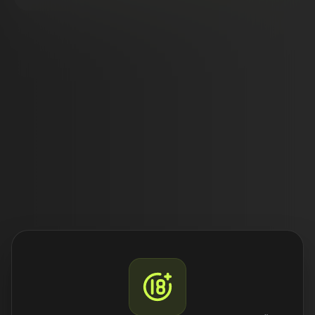
Wetten
Märkte bei bet365 und Winamax, größtenteils bei
mehreren Anbietern nachspielbar.
Veröffentlichungszeit
16:30 bis 22:30 (Änderungen möglich)