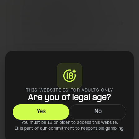
Conservación de datos
5
Los datos personales se conservarán
durante el tiempo necesario para cumplir
con la finalidad para la que fueron
recogidos y el tiempo exigido por la
legislación aplicable.
Seguridad de los datos
6
Se han implementado medidas de
seguridad para garantizar la
confidencialidad y la integridad de los
THIS WEBSITE IS FOR ADULTS ONLY
datos personales recogidos y
Are you of legal age?
procesados.
Yes
No
Cookies
You must be 18 or older to access this website.
7
It is part of our commitment to responsible gambling.
Este sitio web utiliza cookies. Para
obtener más información sobre el uso de