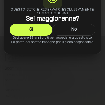
QUESTO SITO È RISERVATO ESCLUSIVAMENTE
Offrite rimborsi?
AI MAGGIORENNI
Sei maggiorenne?
Sì
No
Devi avere 18 anni o più per accedere a questo sito.
Fa parte del nostro impegno per il gioco responsabile.
Scommetti in modo intelligente
La tua piattaforma di fiducia per seguire tipsters
professionisti verificati, analizzare i picks in tempo reale
e gestire le tue scommesse in modo intelligente.
Strumenti avanzati per decisioni informate.
GALATEI CONSULTING LTD HE 459422