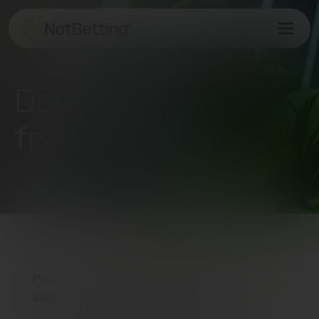
Domande
frequenti
Cos'è un tipster e come funziona il
suo servizio su questa piattaforma?