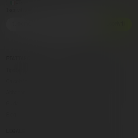
IT
Iscriviti alla nostra newsletter
Iscriviti
PIATTAFORMA
SUPPORTO
Tipsters
FAQ
Calcolatrice
Contatto
Abbonamenti
Centro assistenza
Guida
Blog
LEGALE
SEGUICI