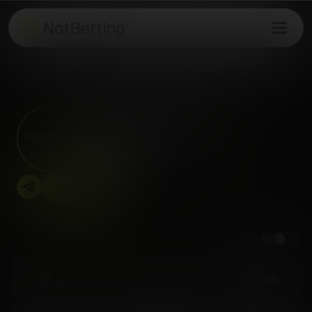
MarcoCage
Basket
72
follower
Segui
NORMALIZZA
YIELD
PICKS
UDS
10.41%
6862
+1057.06