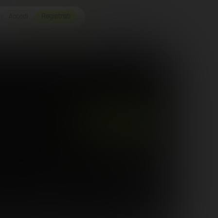
Accedi
Registrati
Segui
NORMALIZZA
STAKE MEDIO
FOLLOWER
115
1.99