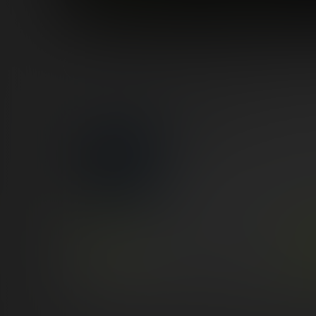
Servizi
Statistiche
Picks
Mr. Jokerit Premium
Canale Premium specializzato in pronostici di 
con liquidità medio-alta.
300
2.05
-
25.04
%
Picks
Stake medio
74.95
€/
Mese
99.99
€/
Mese
Mercato
Scommesse
Vedi
altro
Mercato liquido di hockey
25-30
europeo e americano.