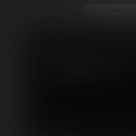
I nostri esperti
Do
MrJoke
Hockey su ghiaccio
YIELD
PICKS
13.66%
316