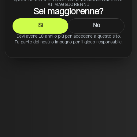
AI MAGGIORENNI
Sei maggiorenne?
Scommesse
Winamax e Outbet
Sì
No
Orario di pubblicazione
Devi avere 18 anni o più per accedere a questo sito.
Secondo gli orari dei tornei / According to
Fa parte del nostro impegno per il gioco responsabile.
tournament schedules