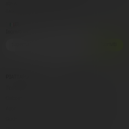
Strumenti avanzati per decisioni informate.
GALATEI CONSULTING LTD HE 459422
IT
Iscriviti alla nostra newsletter
Iscriviti
PIATTAFORMA
SUPPORTO
Tipsters
FAQ
Calcolatrice
Contatto
Abbonamenti
Centro assistenza
Guida