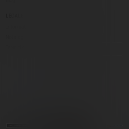
Blog
LEGALE
SEGUICI
Informativa sulla privacy
Note legali
Scarica su
Termini e condizioni
App Store
Disponibile su
Google Play
Metodi di pagamento accettati