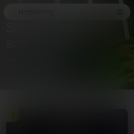
Sai già dove
scommettere?
Scopri i bookmaker sportivi dove puoi
vincere
1