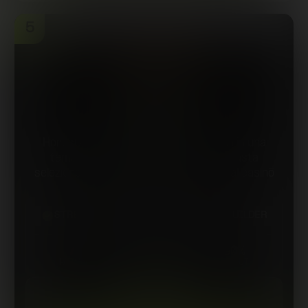
5
7.6
/10
HORUS
HorusCasino.com immerge i giocatori in una
tematica dell'Antico Egitto, con una vasta
selezione di giochi che spazia dalle slot al casinò
live.
STREAMING
CASHOUT
BETBUILDER
90
%
PAGAMENTI
APP
PAYOUT
BONUS