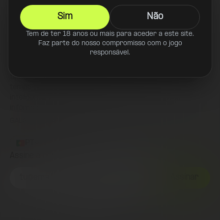
Sim
Não
Tem de ter 18 anos ou mais para aceder a este site.
Faz parte do nosso compromisso com o jogo
Aposte de maneira inteligente
responsável.
Sua plataforma de confianca para acompanhar
tipsters profissionais verificados, analisar picks em
tempo real e gerenciar suas apostas de forma
inteligente. Ferramentas avancadas para decisoes
informadas.
GALATEI CONSULTING LTD HE 459422
PT
Assine a nossa newsletter
Assinar