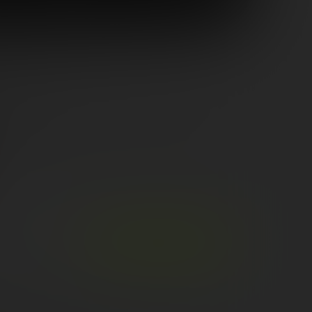
inamax
vo da Winamax. Serviço criado para apostas com alta rentabilidade
das, a grande maioria estará em casas físicas além da Winamax.
0.25
1.77
Stake médio
Odd média
Contratar
Apostas
Horário de publicação
Ver
mais
dds médias de 1.74.
ntervalo habitual entre
.40 e 2.30. Exclusivo
Winamax.