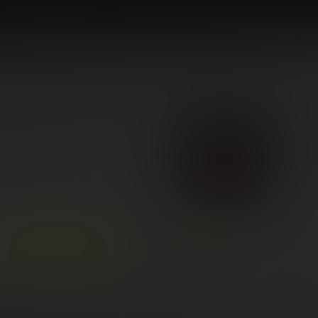
Avaliação
Mais info
Panenka W
tas premium em um serviço focado
Serviço exclusi
ao vivo, muitas delas possíveis de
muito seleciona
ton 1xbet bet777 Codere Sportium
d e 70% de acerto.
1.78
96
-
33.33
%
Odd média
Picks
80
Contratar
€/
Mês
120.00
€/
Mês
Horário de publicação
Mercado
Das 9h às 00:00, salvo aviso
Handicap, vitória simples,
O
prévio de outro horário.
empate anula e
I
intervalo/final.
1
Multidesporto.