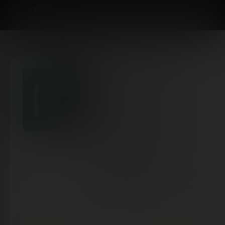
ODD MÉDIA
WIN RATE
STAKE MÉDIO
2.09
59.25%
0.7
PremierLuck Bet365
2027
Experto em jogadores e equipes
da Premier League Inglesa
focado no mercado de
ACTUACIONES DE JUGADORES:
passes, desarmes, finalizações e
faltas. MERCADOS DE EQUIPO:
laterais/tiros de meta,
escanteios, finalizações,
cobranças de falta, desarmes.
Boa capacidade de
acompanhamento, aviso antes de
enviar um pick com muita
margem, indicando a hora exata
para que os clientes possam se
organizar.