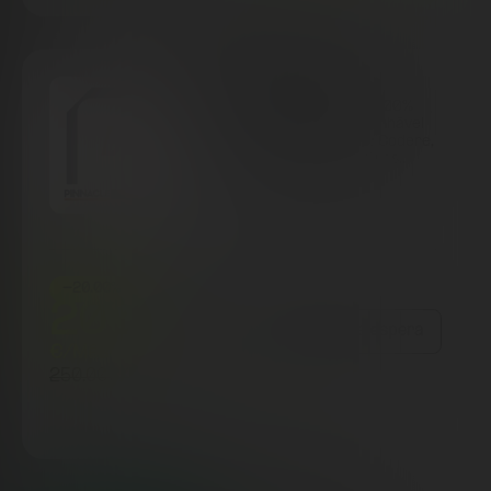
Apostas
Serviço 90% em Live.
BetBunny Pinnacle
Horário de publicação
Serviço de tênis amador 100%
Picks em horário das 9:00h até as 00:00.
Pinnacle. Serviço acompanhável
em outras bookies como: Codere,
Maioritariamente das 10:00 às 22:00, salvo casos
Betway, 1XBet, entre outras..
muito excepcionais.
0
1
1.79
-
20.00
%
Picks
Stake médio
Odd média
200
Juntar-se à lista de espera
Mercado
€/
Mês
250.00
€/
Mês
Under / handicap asiático, 2-0 / handicap de sets,
vitórias simples (money line)
Ver
mais
Apostas
Serviço 90% ao vivo.