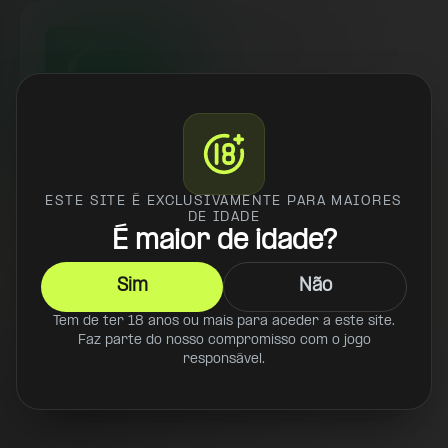
Horário de publicação
BetBunny RETABET
Picks entre as 9:00 e as 00:00. Sobretudo das 10:00
Serviço de tênis amador 100% na
às 22:00, salvo casos muito excecionais.
RETABET. Serviço que pode ser
seguido na casa de apostas online
e na RETABET FÍSICA.
0
0
0.00
ESTE SITE É EXCLUSIVAMENTE PARA MAIORES
DE IDADE
-
37.52
%
Picks
Stake médio
Odd média
É maior de idade?
49.95
Contratar
€/
Mês
Mercado
79.95
€/
Mês
Sim
Não
Under / handicap asiático, 2-0 / handicap de sets,
Ver
mais
vitórias simples (money line)
Tem de ter 18 anos ou mais para aceder a este site.
Faz parte do nosso compromisso com o jogo
responsável.
Apostas
1.80
Horário de publicação