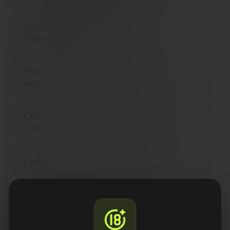
Какие виды спорта доступны на
платформе?
Могу ли я сменить tipster в течение
месяца?
Существуют ли скидки на долгосрочные
подписки?
Какие способы оплаты мы принимаем?
Как я могу связаться со службой
поддержки, если у меня возникнут
проблемы или вопросы?