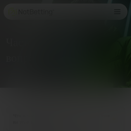
Часто задаваемые
вопросы
Что такое tipster и как работает его услуга
на этой платформе?