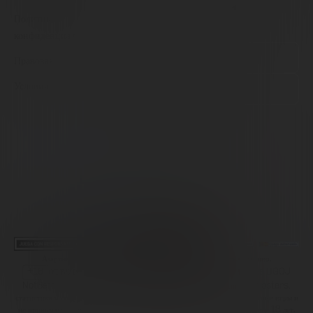
Политика
конфиденциальности
Загрузить в
Правовая информация
App Store
Доступно в
Условия и положения
Google Play
Принимаемые способы оплаты
Азартные игры могут вызывать зависимость. Играйте ответственно.
+18
ОТВЕТСТВЕННАЯ ИГРА
:
jugarbien.es
·
juegoseguro.es
·
DGOJ
NotBetting — это информационная платформа для отслеживания tipsters,
статистики и спортивных прогнозов: мы не организуем ставки или азартные игры и
не принимаем деньги для ставок. Доступ и игра запрещены лицам младше 18 лет.