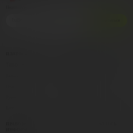
Подпишитесь на нашу рассылку
Подписаться
ПЛАТФОРМА
ПОДДЕРЖКА
Tipsters
Частые вопросы
Калькулятор
Контакты
Подписки
Центр помощи
Руководство
Блог
ПРАВОВАЯ
ПОДПИСЫВАЙТЕСЬ
ИНФОРМАЦИЯ