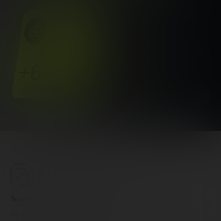
Делай ставки по-умному
Ваша надежная платформа, чтобы следить за проверенными