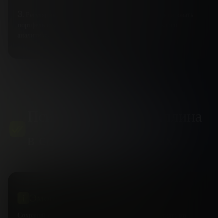
3. Регулярный мониторинг: Отслеживать и корректировать
портфель в зависимости от результативности каждого
аналитика.
Психология и дисциплина
в спортивных ставках
Эмоциональный контроль
Сохраняй спокойствие и не позволяй эмоциям влиять на