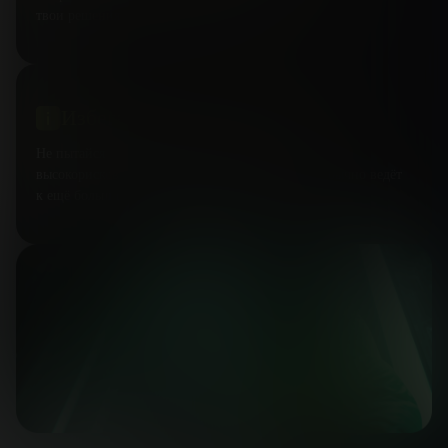
твои решения, особенно после потерь.
Избегай ставки на отыгрыш
Не пытайся отыграть потери импульсивными и
высокорискованными ставками, поскольку это обычно ведёт
к ещё большим потерям.