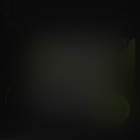
2. Распределение на ставку: Не ставить более
2-5% от bank, выделенного на tipster, в
одной ставке, чтобы минимизировать риски.