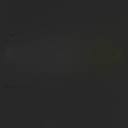
профессиональными tipsters, анализировать picks в реальном
времени и управлять ставками с умом. Продвинутые инструменты
для обоснованных решений.
GALATEI CONSULTING LTD HE 459422
RU
Подпишитесь на нашу рассылку
Подписаться
ПЛАТФОРМА
ПОДДЕРЖКА
Tipsters
Частые вопросы
Калькулятор
Контакты
Подписки
Центр помощи