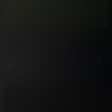
необходимости.
- Правовые аспекты: Убедись, что делаешь ставки на
легальных платформах и соблюдаешь местные законы.
Полезные инструменты и
ресурсы
Калькуляторы спортивных ставок
Помогают рассчитывать потенциальную прибыль и управлять