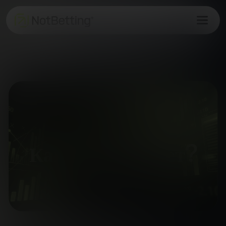
Полное руководство
Как это работает?