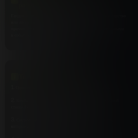
работает?
Гандикап корректирует вероятности, добавляя преимущество
или недостаток для уравновешивания ставок. Это
применяется, чтобы сделать ставки более привлекательными
в событиях с явными фаворитами.
Типы спортивных ставок
1. Одиночные ставки: Один выбор в одном событии.
2. Комбинированные ставки: Несколько выборов в одной
ставке. Все должны быть угаданы, чтобы выиграть.
3. Системные ставки: Комбинации нескольких ставок,
которые допускают некоторые потери.