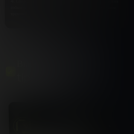
4. Спортивные ставки в Live-режиме: Делаются во время
события, позволяют корректировать стратегии в реальном
времени.
Выбор и управление
tipsters