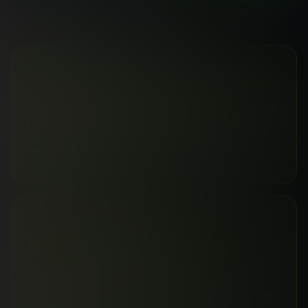
Важность исследования и анализа
Знание спорта, команд и игроков повышает шансы на успех
в спортивных ставках. Использование статистики и
исторических данных может помочь делать более точные
прогнозы.
Риски и ответственность в
спортивных ставках
- Компульсивные спортивные ставки: Распознавать
признаки игровых проблем и обращаться за помощью при