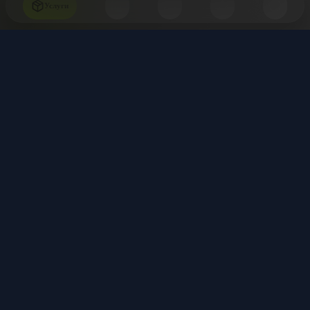
Услуги