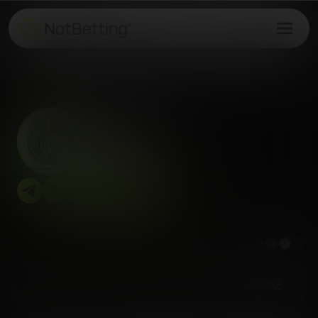
Leivinha
Футбол
249
подписчиков
Подписаться
НОРМАЛИЗОВАТЬ
YIELD
PICKS
ЕД.
8%
2241
+239.62