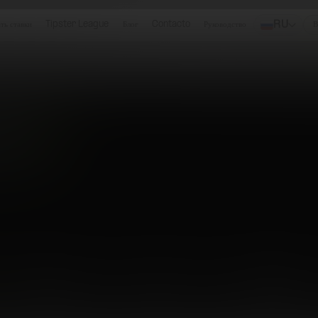
RU
ать ставки
Tipster League
Блог
Contacto
Руководство
В
in
ЕД.
СРЕДНИЙ
WIN RATE
КОЭФФИЦИЕНТ
+184.95
2.27
55.21%