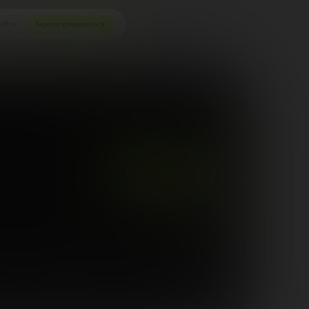
ойти
Зарегистрироваться
Подписаться
НОРМАЛИЗОВАТЬ
СРЕДНИЙ STAKE
ПОДПИСЧИКОВ
145
1.01