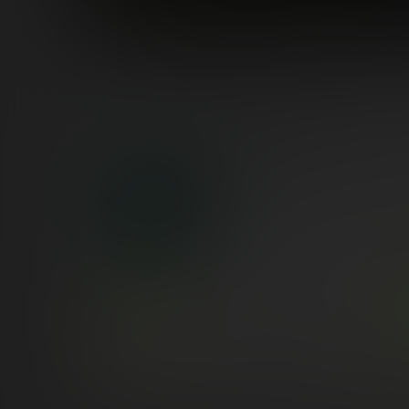
Услуги
Статистика
Picks
Lumarpin Premium
Picks по LoL в LPL/LCK/LEC и на международных т
испанская Суперлига. Picks в основном для Wina
или Sportium.
644
0.93
-
50.01
%
Picks
Средний stake
39.99
€/
Месяц
79.99
€/
Месяц
Рынок
Ставки
Посмотреть
больше
В основном результаты и киллы
В основном до матча. В сериях из
игроков. Также второстепенные
нескольких карт возможны лайв-
рынки: башни/драконы/гандикапы.
ставки на следующую карту с окном
5-10 минут.