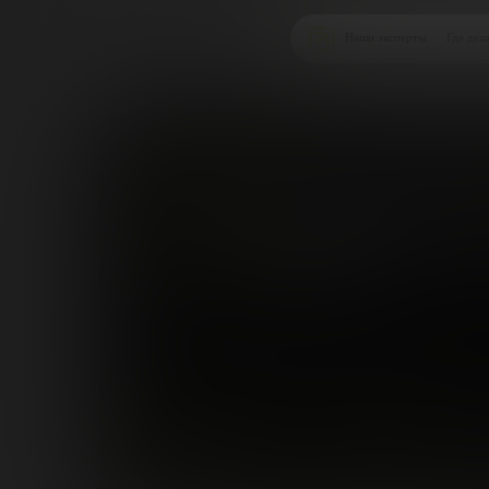
Наши эксперты
Где дел
Lumarp
Киберспорт
YIELD
PICKS
10.53%
1783