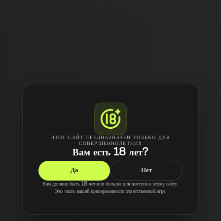
ЭТОТ САЙТ ПРЕДНАЗНАЧЕН ТОЛЬКО ДЛЯ
СОВЕРШЕННОЛЕТНИХ
Вам есть 18 лет?
Да
Нет
Вам должно быть 18 лет или больше для доступа к этому сайту.
Это часть нашей приверженности ответственной игре.