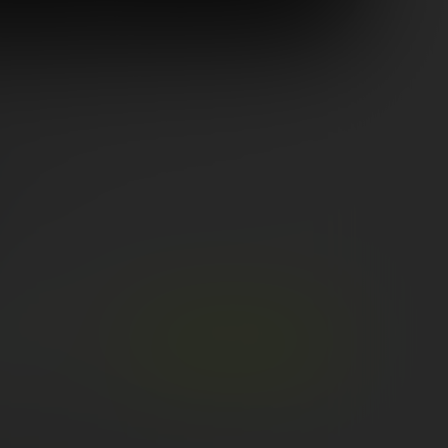
 Volumen
гнозы с форами. Специалист по европейским лигам. С 2017 года.
1.82
1.93
Средний stake
Средний коэффициент
€
Оформить
Посмотреть
больше
Ставки
Время публикации
.80 - 2.00
10:00 - 22:00