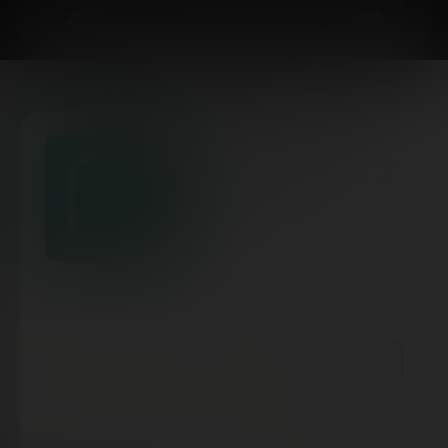
СРЕДНИЙ
WIN RATE
СРЕДНИЙ STAKE
КОЭФФИЦИЕНТ
2.36
62.15%
1.02
Tarjetify Bets bet365
Сервис, специализирующийся на карточках
и фолах в футболе на bet365. | От 20
до 35 ставок в месяц, всегда в
зависимости от рынка. | Чаще всего
используемые stakes — от 1 до 3.
639
1.06
2.41
Оформить
Picks
Средний stake
Средний
коэффициент
от
Присоединиться к списку ожидания
24.95
€
Рынок
Рынок карточек и фолов в футболе. В основном ЛаЛига EA
Посмотреть
больше
Sports, итальянская Серия A, английская Премьер-лига,