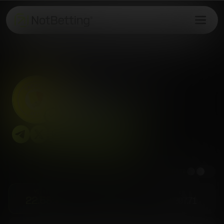
TarjetifyBets
Футбол
513
подписчиков
Подписаться
НОРМАЛИЗОВАТЬ
YIELD
PICKS
ЕД.
22.58%
975
+207.71