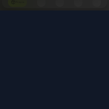
Услуги