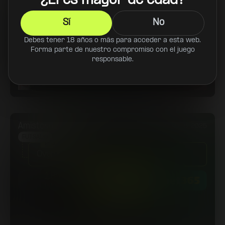
¿Eres mayor de edad?
Gana Inglaterra
Sí
No
1.64
1
Cuota
Stake
Debes tener 18 años o más para acceder a esta web.
Forma parte de nuestro compromiso con el juego
responsable.
VER MÁS DETALLES
-1.00
uds
Amistoso
8:03 PM
·
abr. 6, 2025
Internacional
·
Japón Femenino -
FUTSAL
Pronóstico
Uzbekistán Femenino
Femenino
Over 5.5 goles
1.80
1
Cuota
Stake