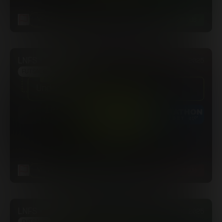
VER MÁS DETALLES
+
1.08
uds
LNFS
7:59 AM
·
abr. 1, 2025
·
Noia - Industrias
FUTSAL
Pronóstico
Under 6.5 goles
1.81
1.5
Cuota
Stake
VER MÁS DETALLES
-1.50
uds
LNFS
10:40 AM
·
mar. 31, 2025