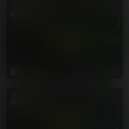
LNFS
9:36 AM
·
may. 4, 2025
·
Barcelona - Noia
FUTSAL
Pronóstico
Under 6.5 goles
1.72
1
Cuota
Stake
VER MÁS DETALLES
+
0.72
uds
LNFS
5:53 PM
·
may. 2, 2025
·
Ribera Navarra -
FUTSAL
Pronóstico
Burela + Pozo-
Ribera Navarra o empate + Pozo hand 0
Cordoba
1.70
1.5