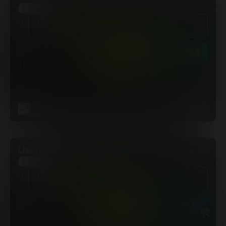
·
Barça - Jaén + Inter
FUTSAL
Pronóstico
- Cartagena
Barça o empate + Inter o empate
1.70
1.5
Cuota
Stake
VER MÁS DETALLES
+
1.05
uds
LNFS
2:55 PM
·
jun. 3, 2025
·
Peñiscola - Pozo
FUTSAL
Pronóstico
Murcia + Barça -
Pozo Murcia +3 + Under 7
Jaén
1.64
1
Cuota
Stake