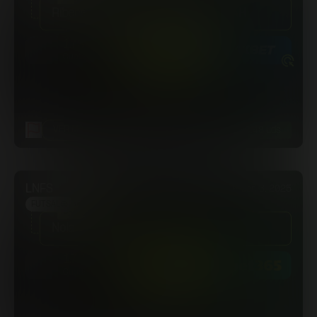
Navarra + Burela -
Ribera Navarra +3AH + Burela +3AH
Peñiscola
1.73
1.5
Cuota
Stake
VER MÁS DETALLES
+
0.48
uds
LNFS
7:01 PM
·
abr. 3, 2025
·
Palma Futsal - Noia
FUTSAL
Pronóstico
Noia +2.5
1.72
1.5
Cuota
Stake