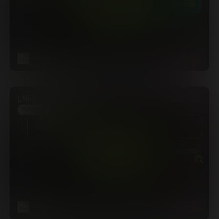
Cuota
Stake
VER MÁS DETALLES
-0.50
uds
LNFS
8:23 AM
·
abr. 25, 2025
·
Osasuna Magna -
FUTSAL
Pronóstico
Ribera Navarra
Under 6.5 goles
1.81
0.75
Cuota
Stake
VER MÁS DETALLES
-0.75
uds