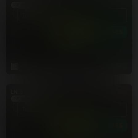
·
Industrias Santa
FUTSAL
Pronóstico
Coloma - Manzanares
Industrias DNB
1.66
1.5
Cuota
Stake
VER MÁS DETALLES
+
0.99
uds
LNFS
12:32 PM
·
mar. 27, 2025
·
Ribera - Inter +
FUTSAL
Pronóstico
Burela - Barça
Inter + Barça
1.90
1.5
Cuota
Stake