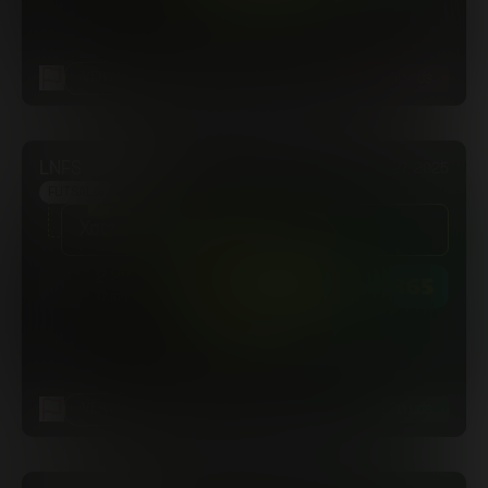
VER MÁS DETALLES
-1.50
uds
LNFS
12:29 PM
·
mar. 27, 2025
·
Xota - Peñiscola
FUTSAL
Pronóstico
Xota +0.5
2.20
1
Cuota
Stake
VER MÁS DETALLES
+
1.20
uds