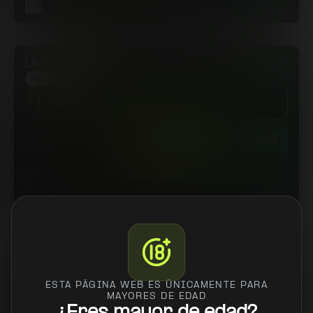
VER MÁS DETALLES
+
0.94
uds
LNFS
10:57 AM
·
abr. 18, 2025
·
Noia - Manzanares
FUTSAL
Pronóstico
Noia +0.5
1.61
2
Cuota
Stake
VER MÁS DETALLES
+
1.22
uds
Clasificación
5:24 PM
·
abr. 15, 2025
ESTA PÁGINA WEB ES ÚNICAMENTE PARA
Eurocpa
·
Suiza - Inglaterra
FUTSAL
MAYORES DE EDAD
Pronóstico