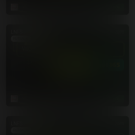
VER MÁS DETALLES
+
0.80
uds
LNFS
1:07 PM
·
abr. 5, 2025
·
Manzanares -
FUTSAL
Pronóstico
Valdepeñas
Valdepeñas +0.5
1.72
1.5
Cuota
Stake
VER MÁS DETALLES
+
1.08
uds
LNFS
3:25 PM
·
abr. 4, 2025
·
Pozo Murcia - Ribera
FUTSAL
Pronóstico