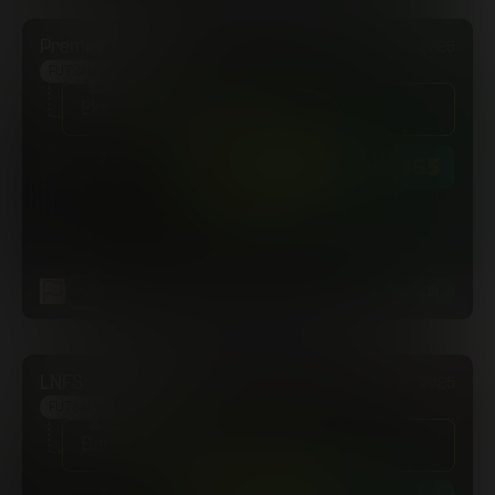
Premier League
8:47 AM
·
abr. 26, 2025
Portugal
·
Sporting - Electrico
FUTSAL
Pronóstico
Electrico +4.5
1.83
1
Cuota
Stake
VER MÁS DETALLES
+
0.83
uds
LNFS
9:05 AM
·
abr. 25, 2025
·
Palma Futsal -
FUTSAL
Pronóstico
Barcelona
Barcelona DNB
1.83
0.5