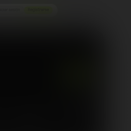
iciar sesión
Registrarse
Seguir
NORMALIZAR
STAKE MEDIO
SEGUIDORES
4
2.08