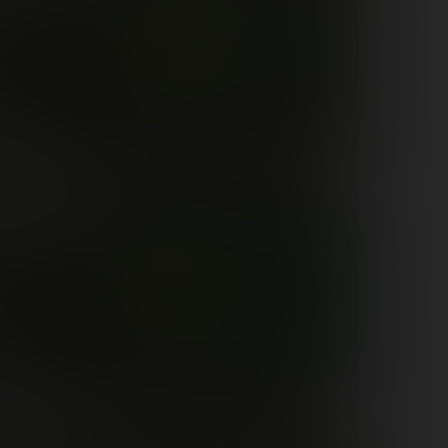
Busta primer break y hándicap +1'5 1er set
2.50
3
Cuota
Stake
VER MÁS DETALLES
-3.00
uds
open de Francia
9:38 AM
·
may. 28, 2025
·
halys-kecmanovic y khachanov-
TENNIS
Pronóstico
ofner
todos ganarán un set
2.02
3
Cuota
Stake
VER MÁS DETALLES
+
3.06
uds
nba
10:42 PM
·
may. 26, 2025