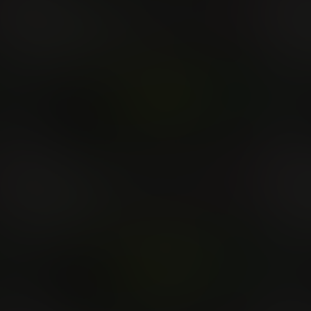
challenger de Birmingham
5
7:40 AM
·
jun. 3, 2025
·
james-brandon y Alboran-Oconell
TENNIS
Pronóstico
james y oconell ganarán
1.90
3
Cuota
Stake
VER MÁS DETALLES
-3.00
uds
open de Francia
5
5:45 PM
·
jun. 2, 2025
·
sinner VS rublev
TENNIS
Pronóstico
Sinner ganará el 1er set y +8'5 juegos
1.90
3
Cuota
Stake