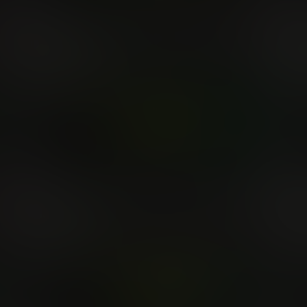
VER MÁS DETALLES
-3.00
uds
open de Francia
5
5:51 PM
·
may. 30, 2025
·
Dzumhur-Alcaraz
TENNIS
Pronóstico
Dzumhur+10'5 juegos
2.00
3
Cuota
Stake
VER MÁS DETALLES
+
3.00
uds
formula 1
5
2:19 PM
·
may. 30, 2025
·
gp España
FORMULA 1
Pronóstico
Hamilton mejor que Leclerc entrenamientos 2
2.25
3
Cuota
Stake