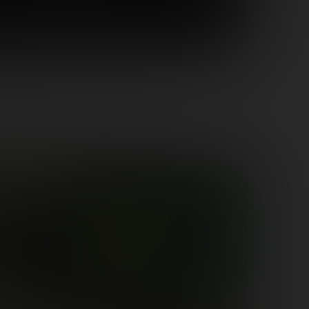
challenger prostejov
7:49 AM
·
jun. 3, 2025
·
karol-kovalic
TENNIS
Pronóstico
ganará Karol
2.50
3
Cuota
Stake
VER MÁS DETALLES
+
4.50
uds