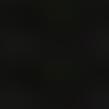
Edwards 35 o + y Timberwolves -0'5 1er cuarto
12.00
1.5
Cuota
Stake
VER MÁS DETALLES
-1.50
uds
open de Francia
5
9:42 AM
·
may. 28, 2025
·
raducanu-swiatek y collins-
TENNIS
Pronóstico
danilovic
Swiatek 2-0(set) y Collins ganará el encuentro
2.26
3
Cuota
Stake
VER MÁS DETALLES
-3.00
uds
open de Francia
5
11:41 AM
·
may. 27, 2025