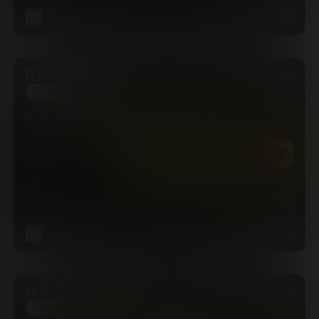
VER MÁS DETALLES
+
2.01
uds
Premier League
10:17 PM
·
may. 3, 2025
·
Brentford -
FOOTBALL
Pronóstico
Manchester United
Gana Brentford
1.70
3
Cuota
Stake
VER MÁS DETALLES
+
2.10
uds
MLB
6:40 PM
·
may. 3, 2025
·
Tigers - Angels
BASEBALL
Pronóstico