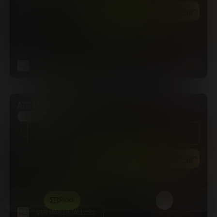
6.00
3
Cuota
Stake
VER MÁS DETALLES
-3.00
uds
ATP Madrid
12:47 PM
·
abr. 28, 2025
·
Tiafoe - Muller
TENNIS
Pronóstico
15+ aces
4.00
0.25
Cuota
Stake
Picks
VER MÁS DETALLES
-0.25
uds