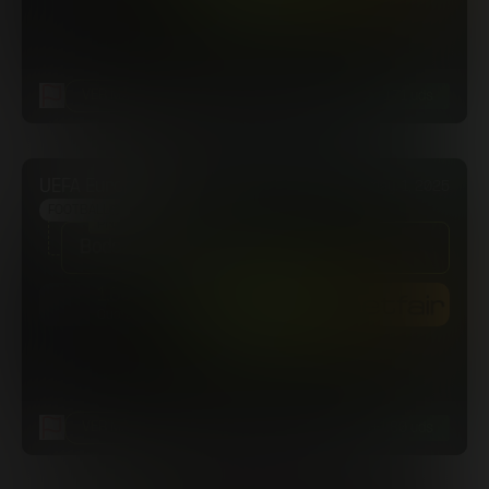
VER MÁS DETALLES
+
1.71
uds
UEFA Europa
12:30 PM
·
may. 1, 2025
League
·
Tottenham -
FOOTBALL
Pronóstico
Bodo/Glimt
Bodo/Glimt +0.5 goles
1.60
3
Cuota
Stake
VER MÁS DETALLES
+
1.80
uds