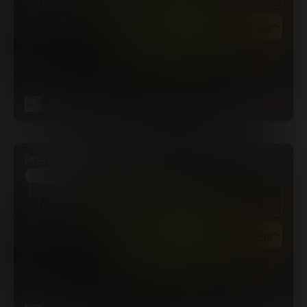
6.38
0.5
Cuota
Stake
VER MÁS DETALLES
-0.50
uds
Premier League
10:57 AM
·
may. 4, 2025
·
Brighton - Newcastle
FOOTBALL
Pronóstico
Gana Newcastle y ambos marcan
3.75
1
Cuota
Stake