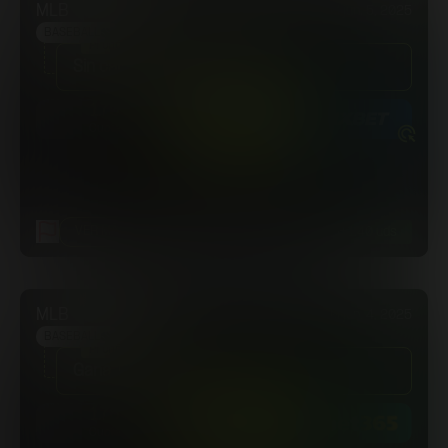
MLB
6:47 PM
·
jun. 5, 2025
·
HOU Astros - PIT
BASEBALL
Pronóstico
Pirates
Sin carreras segundo inning
1.70
2
Cuota
Stake
VER MÁS DETALLES
+
1.40
uds
MLB
7:17 PM
·
jun. 4, 2025
·
TEX Rangers - TB
BASEBALL
Pronóstico
Rays
Gana TB Rays
1.76
2
Cuota
Stake