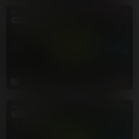
MLB
8:43 PM
·
jun. 2, 2025
·
NY Mets - LA Dodgers
BASEBALL
Pronóstico
LAD +6.0 carreras
2.75
2
Cuota
Stake
VER MÁS DETALLES
-2.00
uds
MLB
5:07 AM
·
jun. 2, 2025
·
DET Tigers - CHI
BASEBALL
Pronóstico
White Sox
Detroit Tigers -1.5
1.82
2