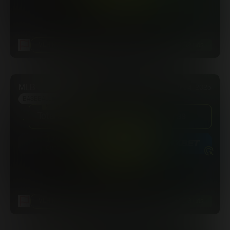
VER MÁS DETALLES
+
1.52
uds
MLB
5:38 PM
·
jun. 4, 2025
·
SD Padres - SF Giants
BASEBALL
Pronóstico
Total 2da entrada: menos 0.5 carreras
1.70
3
Cuota
Stake
VER MÁS DETALLES
+
2.10
uds