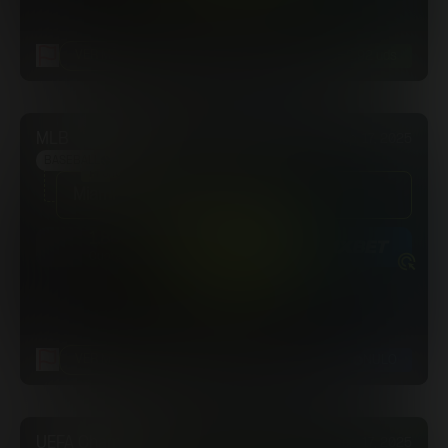
VER MÁS DETALLES
+
2.92
uds
MLB
3:11 PM
·
sep. 17, 2025
·
Colorado Rockies -
BASEBALL
Pronóstico
Miami Marlins
Miami Marlins (1-5 entradas)
1.85
2.75
Cuota
Stake
VER MÁS DETALLES
NULO
UEFA Champions
3:08 PM
·
sep. 17, 2025