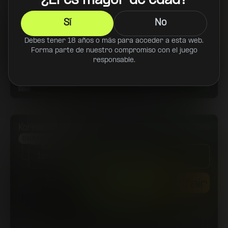
¿Eres mayor de edad?
Carreras segunda entrada: 0 carreras
Sí
No
1.73
3
Cuota
Stake
Debes tener 18 años o más para acceder a esta web.
Forma parte de nuestro compromiso con el juego
responsable.
VER MÁS DETALLES
+
2.19
uds
Korean KBO
4:10 AM
·
may. 4, 2025
·
Hangwa - KIA Tigers
BASEBALL
Pronóstico
1era entrada: menos 0.5 carreras
1.67
3
Cuota
Stake