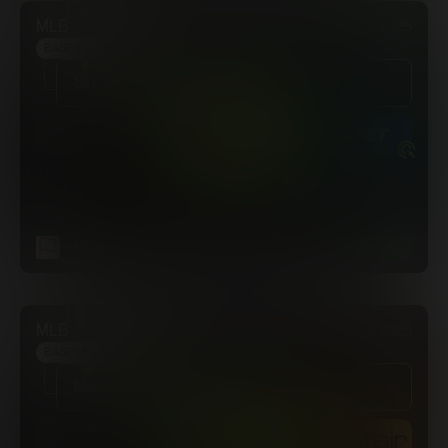
MLB
1:12 PM
·
jun. 4, 2025
·
CIN Reds - MIL
BASEBALL
Pronóstico
Brewers
Sin carreras segundo inning
1.74
3
Cuota
Stake
VER MÁS DETALLES
+
2.22
uds
MLB
8:50 PM
·
jun. 2, 2025
·
NY Mets - LA Dodgers
BASEBALL
Pronóstico
Max Muncy HR y LAD ML
6.00
0.5