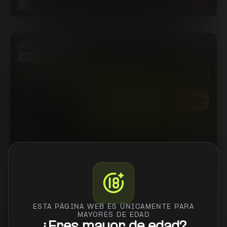
VER MÁS DETALLES
-1.00
uds
MLB
5:58 AM
·
may. 4, 2025
·
Rockies - Giants
BASEBALL
Pronóstico
Gana SF Giants -1.5
1.60
3
Cuota
Stake
VER MÁS DETALLES
+
1.80
uds
MLB
4:18 AM
·
may. 4, 2025
ESTA PÁGINA WEB ES ÚNICAMENTE PARA
·
Rangers - Mariners
BASEBALL
MAYORES DE EDAD
Pronóstico