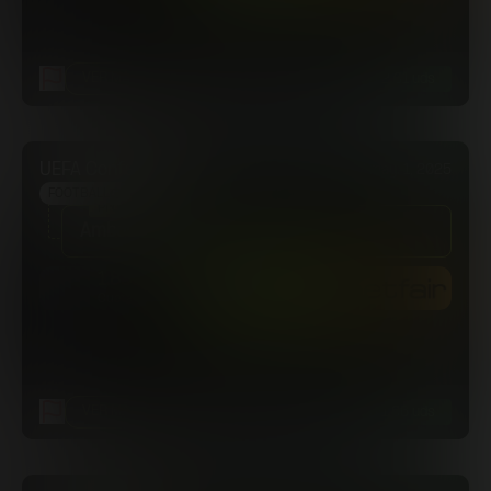
VER MÁS DETALLES
+
2.01
uds
UEFA Conference
12:41 PM
·
may. 1, 2025
League
·
Betis - Fiorentina
FOOTBALL
Pronóstico
Ambos marcan
1.83
2
Cuota
Stake
VER MÁS DETALLES
+
1.66
uds