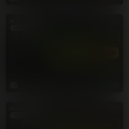
MLB
10:39 AM
·
may. 5, 2025
·
Royals - White Sox (+)
BASEBALL
Pronóstico
Giants - Cubs
Ver imagen
2.40
0.5
Cuota
Stake
VER MÁS DETALLES
+
0.70
uds
Premier League
11:01 AM
·
may. 4, 2025
·
BRE-MUN (+) BHA-
FOOTBALL
Pronóstico
NEW
Brentford (+) Newcastle y ambos marcan