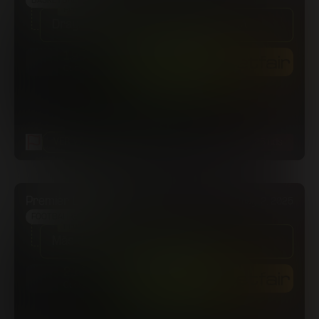
·
Rockets - Warriors
BASKETBALL
Pronóstico
Draymond Green menos de 19.5 PRA
1.95
2.25
Cuota
Stake
VER MÁS DETALLES
-2.25
uds
Premier League
5:43 PM
·
may. 2, 2025
·
Man City - Wolves
FOOTBALL
Pronóstico
Más de 1.5 goles (Primer tiempo)
2.10
2
Cuota
Stake