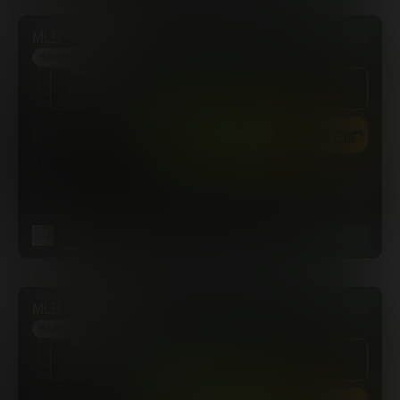
MLB - NBA
9:29 PM
·
abr. 29, 2025
·
Reds - Brewers -
BASEBALL
Pronóstico
Celtics
Ver imagen
2.68
3
Cuota
Stake
VER MÁS DETALLES
+
2.40
uds
MLB
9:27 PM
·
abr. 29, 2025
·
Reds - Brewers
BASEBALL
Pronóstico
Ganan Reds y Brewers
2.16
3